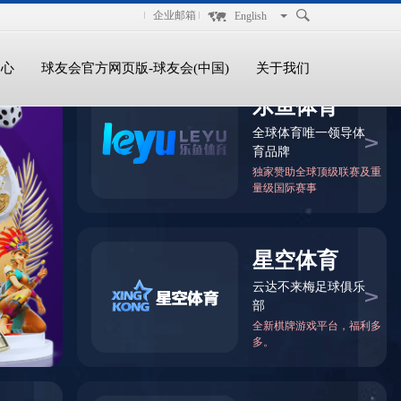
企业邮箱
English
中心
球友会官方网页版-球友会(中国)
关于我们
您当前所在页：
首页
>
产品中心
> 环境应力筛选
变温循箱（应力筛选试验箱）
ESS