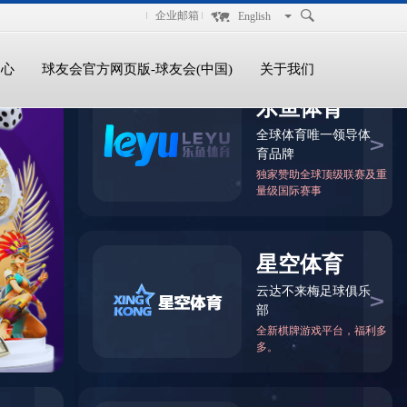
企业邮箱
English
中心
球友会官方网页版-球友会(中国)
关于我们
您当前所在页：
首页
>
解决方案
> 生物科技
度骤变循环试验是在生产阶段激发产品潜在缺陷显现的一